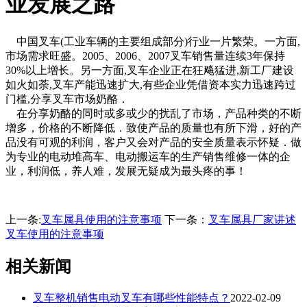
业发展之路
中国叉车(工业车辆的主要组成部分)行业一片繁荣。一方面,
市场需求旺盛。2005、2006、2007叉车销售量连续3年保持
30%以上增长。另一方面,叉车企业正在狂飚猛进,新工厂建设
如火如荼,叉车产能迅速扩大,有些企业凭借资本实力迅速跨过
门槛,分享叉车市场奶酪．
在分享奶酪的同时或多或少的扰乱了市场，产品种类的不断
增多，价格的不断降低．致使产品的质量也有所下滑，好的产
品没有可观的利润，客户又会对产品的安全质量表示怀疑．做
为专业的电动堆高车、电动搬运车的生产销售维修一体的企
业，利润低，养人难，发展无疑成为最头疼的事！
上一条:
叉车属具使用的注意事项
下一条：
叉车属具厂家讲述
叉车使用的注意事项
相关新闻
叉车整机销售电动叉车有哪些性能特点？
2022-02-09